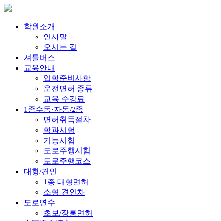
학원소개
인사말
오시는 길
셔틀버스
교육안내
입학준비사항
운전면허 종류
교육 수강료
1종수동·자동/2종
면허취득절차
학과시험
기능시험
도로주행시험
도로주행코스
대형/견인
1종 대형면허
소형 견인차
도로연수
초보/장롱면허