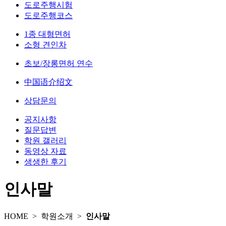
도로주행시험
도로주행코스
1종 대형면허
소형 견인차
초보/장롱면허 연수
中国语介绍文
상담문의
공지사항
질문답변
학원 갤러리
동영상 자료
생생한 후기
인사말
HOME >
학원소개
>
인사말