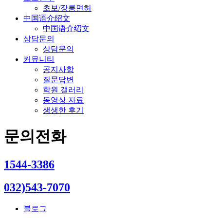
초보/장롱면허
中国语介绍文
中国语介绍文
상담문의
상담문의
커뮤니티
공지사항
질문답변
학원 갤러리
동영상 자료
생생한 후기
문의전화
1544-3386
032)543-7070
블로그