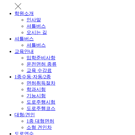
학원소개
인사말
셔틀버스
오시는 길
셔틀버스
셔틀버스
교육안내
입학준비사항
운전면허 종류
교육 수강료
1종수동·자동/2종
면허취득절차
학과시험
기능시험
도로주행시험
도로주행코스
대형/견인
1종 대형면허
소형 견인차
도로연수