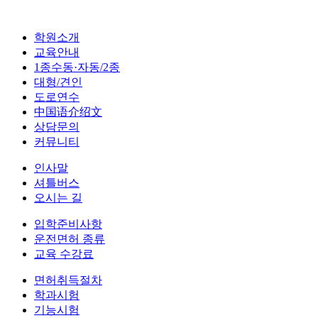
학원소개
교육안내
1종수동·자동/2종
대형/견인
도로연수
中国语介绍文
상담문의
커뮤니티
인사말
셔틀버스
오시는 길
입학준비사항
운전면허 종류
교육 수강료
면허취득절차
학과시험
기능시험